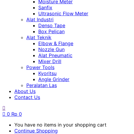
Moisture Meter
Sanfix
Ultrasonic Flow Meter
Alat Industri
Denso Tape
Box Pelican
Alat Teknik
Elbow & Flange
Nozzle Gun
Alat Pneumatic
Mixer Drill
Power Tools
Kyoritsu
Angle Grinder
Peralatan Las
About Us
Contact Us
0
Rp
0
You have no items in your shopping cart
Continue Shopping