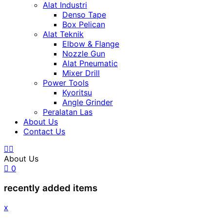
Alat Industri
Denso Tape
Box Pelican
Alat Teknik
Elbow & Flange
Nozzle Gun
Alat Pneumatic
Mixer Drill
Power Tools
Kyoritsu
Angle Grinder
Peralatan Las
About Us
Contact Us
About Us
0
recently added items
x