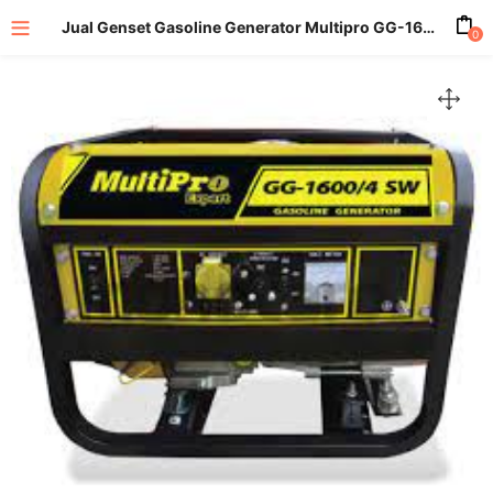
Jual Genset Gasoline Generator Multipro GG-1600-4SW
0
enu (All Product)