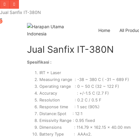
Jual Sanfix IT-380N
0
Home
All Produ
Jual Sanfix IT-380N
Spesifikasi :
IRT + Laser
Measuring range : -38 ~ 380 C ( -31 ~ 689 F)
Operating range : 0 ~ 50 C (32 ~ 122 F)
Accuracy : +/-1.5 C (2.7 F)
Resolution : 0.2 C / 0.5 F
Response time : 1 sec (90%)
Distance:Spot : 12:1
Emissivity Range : 0.95 fixed
Dimensions : 114.79 x 162.15 x 40.00 mm
Battery Type : AAAx2.