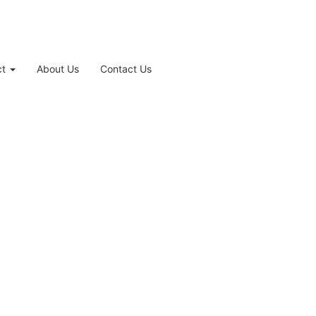
ct
About Us
Contact Us