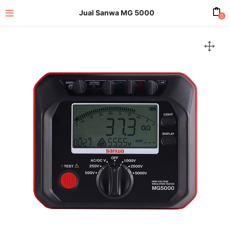
Jual Sanwa MG 5000
0
enu (All Product)