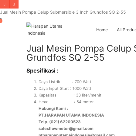
Jual Mesin Pompa Celup Submersible 3 Inch Grundfos SQ 2-55
0
Home
All Produ
Jual Mesin Pompa Celup 
Grundfos SQ 2-55
Spesifikasi :
Daya Listrik : 700 Watt
Daya Input Start : 1000 Watt
Kapasitas : 33 liter/menit
Head : 54 meter.
Hubungi Kami :
PT.HARAPAN UTAMA INDONESIA
Telp. (021) 62200523
salesflowmeter@gmail.com
ptharapanutamaindonesia@gmail.com