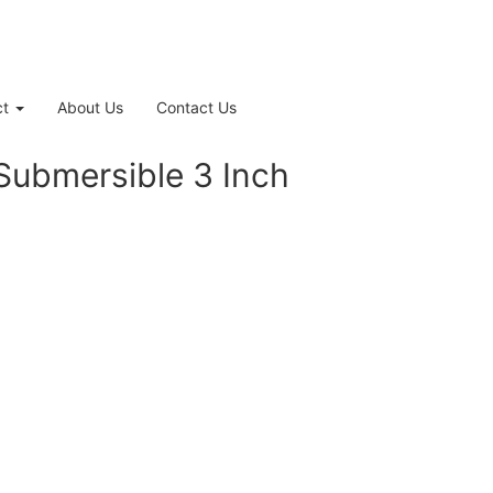
ct
About Us
Contact Us
Submersible 3 Inch