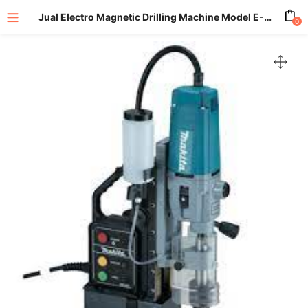
Jual Electro Magnetic Drilling Machine Model E-50
0
enu (All Product)