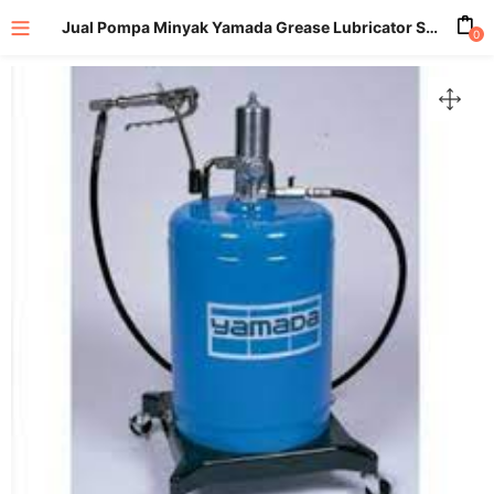
Jual Pompa Minyak Yamada Grease Lubricator SKR-55
0
enu (All Product)