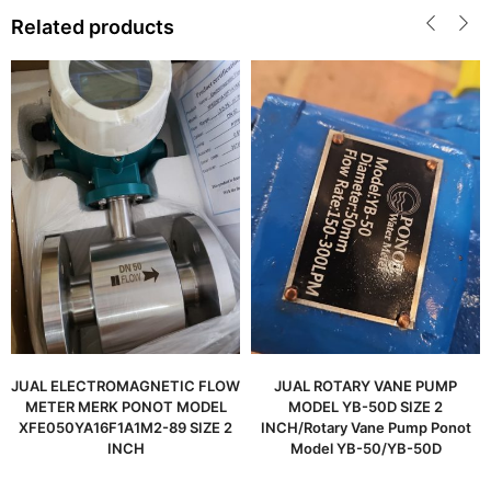
Related products
JUAL ELECTROMAGNETIC FLOW
JUAL ROTARY VANE PUMP
METER MERK PONOT MODEL
MODEL YB-50D SIZE 2
XFE050YA16F1A1M2-89 SIZE 2
INCH/Rotary Vane Pump Ponot
INCH
Model YB-50/YB-50D