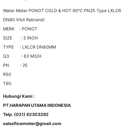
Water Meter PONOT COLD & HOT 90°C PN25 Type LXLCR
DN80 (HUI Rebrand)
MERK : PONOT
SIZE : 3 INCH
TYPE : LXLCR DN80MM
Q3 : 63 M3/H
PN : 25
R50
T90.
Hubungi Kami :
PT.HARAPAN UTAMA INDONESIA
Telp. (021) 62303292
salesflowmeter@gmail.com