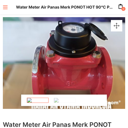
Water Meter Air Panas Merk PONOT HOT 90°C PN25 Type LXLCR DN80 mm
0
enu (All Product)
Water Meter Air Panas Merk PONOT